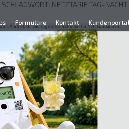
SCHLAGWORT:
NETZTARIF TAG-NACHT
ps
Formulare
Kontakt
Kundenporta
ab 1. April 2026: wichtige Informationen für Netzkund:innen