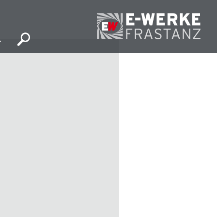
l
E-
Ihr
Werke
Elektropartner
Frastanz
in
Frastanz