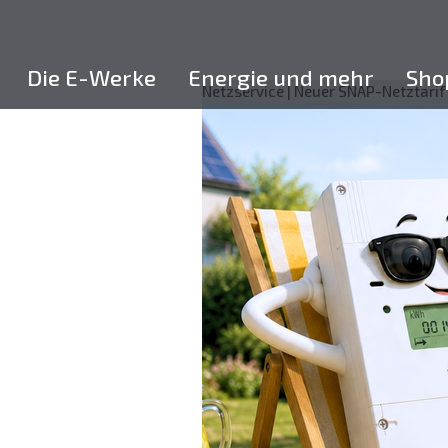
Skip
to
content
Die E-Werke
Energie und mehr
Sho
Posted
by
Netzservice | Neuer SNAP-Netztarif 
on
ewf-
30.
admin
März
2026