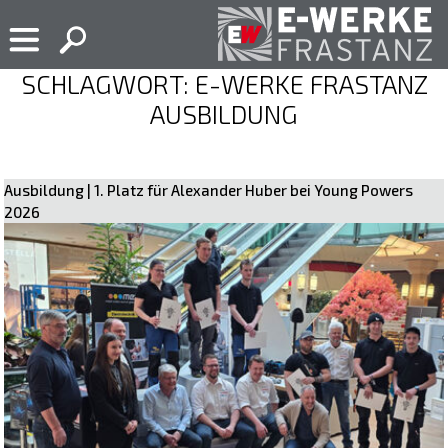
Skip
to
content
SCHLAGWORT:
E-WERKE FRASTANZ
E-
Ihr
Werke
Elektropartner
AUSBILDUNG
Frastanz
in
Frastanz
Posted
by
Ausbildung | 1. Platz für Alexander Huber bei Young Powers
on
ewf-
2026
18.
admin
März
2026