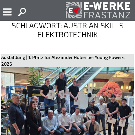
Skip
to
content
SCHLAGWORT:
AUSTRIAN SKILLS
E-
Ihr
Werke
Elektropartner
ELEKTROTECHNIK
Frastanz
in
Frastanz
Posted
by
Ausbildung | 1. Platz für Alexander Huber bei Young Powers
on
ewf-
2026
18.
admin
März
2026