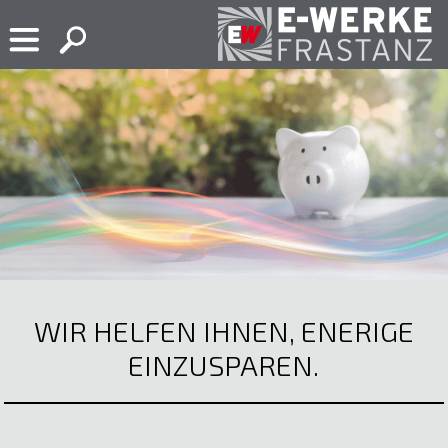
Skip
to
content
E-
Ihr
Werke
Elektropartner
Frastanz
in
Frastanz
WIR HELFEN IHNEN, ENERIGE
EINZUSPAREN.