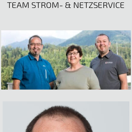
TEAM STROM- & NETZSERVICE
Mathias Gstach
Elektrotechnik
E-Mail anzeigen
Mst. Silvio Dünser
Elektrotechnik
Nicole Beck
E-Mail anzeigen
Verkauf Elektromaterial | Materialwirtschaft |