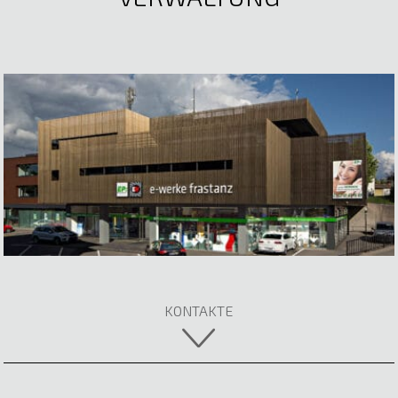
Ryan Szemplinski
Lehrling Elektrotechnik
E-Mail anzeigen
KONTAKTE
Bernd Battlogg
Mario Tschann
Head of IT
Netzmanagement Technik
05522 51722
E-Mail anzeigen
E-Mail anzeigen