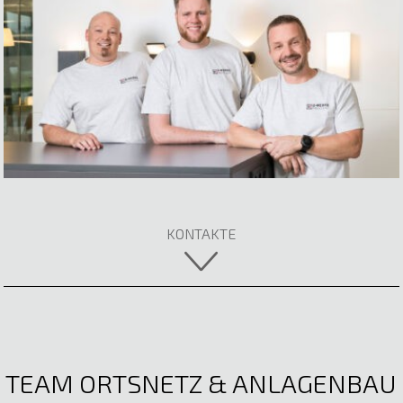
Jona-Elia Irninger
Elektrotechnik
E-Mail anzeigen
Rebecca Ertl
Fachberaterin
05522 51722
E-Mail anzeigen
KONTAKTE
TEAM ORTSNETZ & ANLAGENBAU