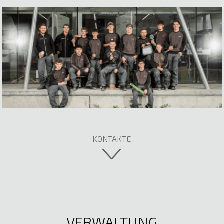
Leitung Elektrofachmarkt
05522 51722
E-Mail anzeigen
Werner Dobler
IT Senior Advisor
Marcel Merz
05522 51722
Elektrotechnik
E-Mail anzeigen
KONTAKTE
E-Mail anzeigen
Mst. Stefan Nigg
Stv. Leitung Elektro- und Lichttechnik
05522 51722
E-Mail anzeigen
VERWALTUNG