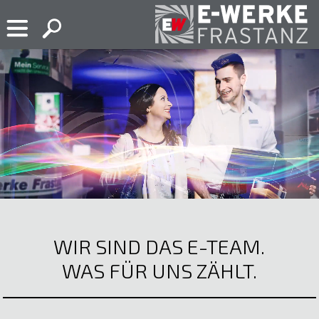
Skip
to
content
E-
Ihr
Werke
Elektropartner
Frastanz
in
Frastanz
WIR SIND DAS E-TEAM.
WAS FÜR UNS ZÄHLT.