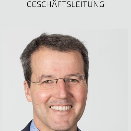
GESCHÄFTSLEITUNG
Mag. Christine Hildebrand
Personalwesen
Christina Dobler
05522 51722
Lehrling Elektrotechnik
E-Mail anzeigen
E-Mail anzeigen
Birgit Reisch
Serkan Satir
Netzmanagement Verwaltung
Junior IT-Techniker
05522 51722
05522 51722
E-Mail anzeigen
E-Mail anzeigen
Mst. Martin Welte
Leitung Elektro- und Lichttechnik