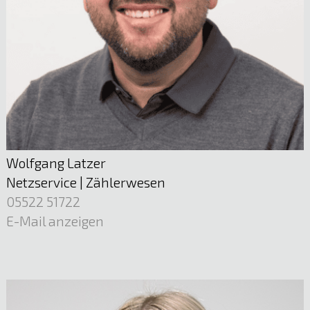
E-Mail anzeigen
Wolfgang Latzer
Nicole Amann
Netzservice | Zählerwesen
Elektrotechnik
05522 51722
E-Mail anzeigen
E-Mail anzeigen
Mst. Sebastian Burkhard
Elektrotechnik
E-Mail anzeigen