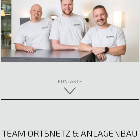
Jona-Elia Irninger
Elektrotechnik
E-Mail anzeigen
Rebecca Ertl
Fachberaterin
05522 51722
E-Mail anzeigen
KONTAKTE
TEAM ORTSNETZ & ANLAGENBAU