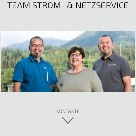
TEAM STROM- & NETZSERVICE
Mathias Gstach
Elektrotechnik
E-Mail anzeigen
Mst. Silvio Dünser
KONTAKTE
Elektrotechnik
Nicole Beck
E-Mail anzeigen
Verkauf Elektromaterial | Materialwirtschaft |