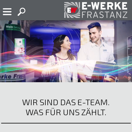
Skip
to
content
E-
Ihr
Werke
Elektropartner
Frastanz
in
Frastanz
WIR SIND DAS E-TEAM.
WAS FÜR UNS ZÄHLT.