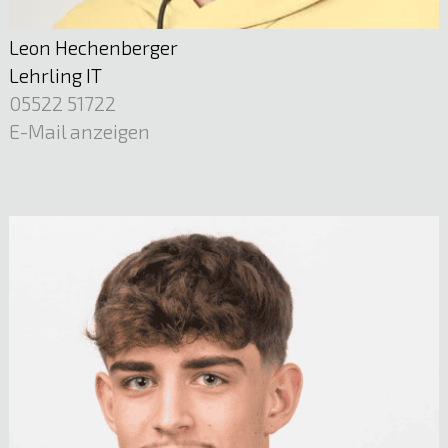
05522 51722
E-Mail anzeigen
Leon Hechenberger
Lehrling IT
05522 51722
E-Mail anzeigen