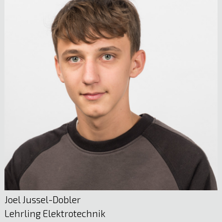
Marc Gabriel
Anlagentechniker Wasserkraft & Biowärme
05522 51722
E-Mail anzeigen
Sabrina Oberhauser
Sachbearbeitung
05522 51722
E-Mail anzeigen
Joel Jussel-Dobler
Lehrling Elektrotechnik