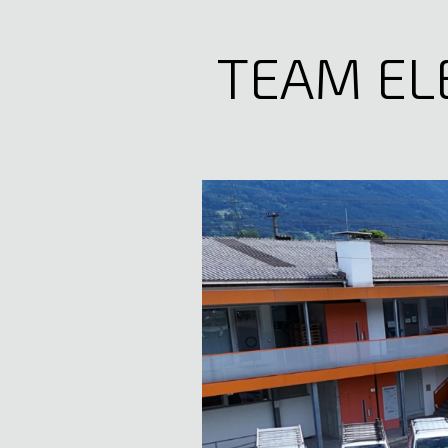
TEAM EL
Lea Oberparleiter
Fachberaterin
05522 51722
E-Mail anzeigen