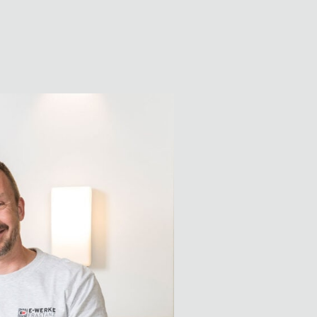
Elektrotechnik
E-Mail anzeigen
Elias Raich
Elektrotechnik |
Lehrlingsausbilder