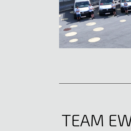
Patrik Maierhofer
Service | Monteur
05522 51722
E-Mail anzeigen
TEAM EW
Jona-Elia Irninger