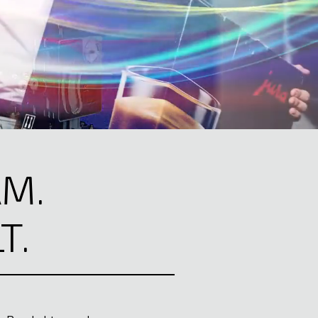
AM.
T.