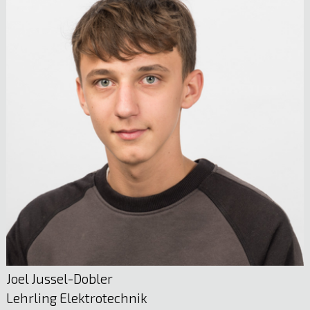
Marc Gabriel
Anlagentechniker Wasserkraft & Biowärme
05522 51722
E-Mail anzeigen
Sabrina Oberhauser
Sachbearbeitung
05522 51722
E-Mail anzeigen
Joel Jussel-Dobler
Lehrling Elektrotechnik