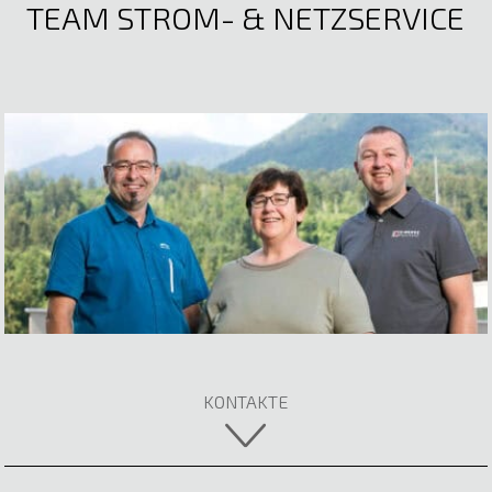
TEAM STROM- & NETZSERVICE
Mathias Gstach
Elektrotechnik
E-Mail anzeigen
Mst. Silvio Dünser
KONTAKTE
Elektrotechnik
Nicole Beck
E-Mail anzeigen
Verkauf Elektromaterial | Materialwirtschaft |