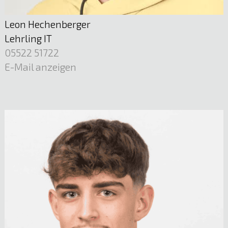
05522 51722
E-Mail anzeigen
Leon Hechenberger
Lehrling IT
05522 51722
E-Mail anzeigen