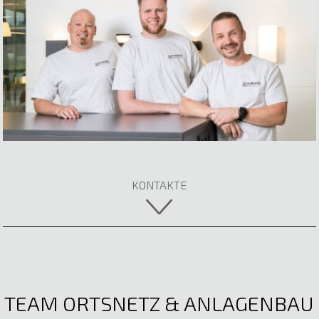
Jona-Elia Irninger
Elektrotechnik
E-Mail anzeigen
Rebecca Ertl
Fachberaterin
05522 51722
E-Mail anzeigen
KONTAKTE
TEAM ORTSNETZ & ANLAGENBAU