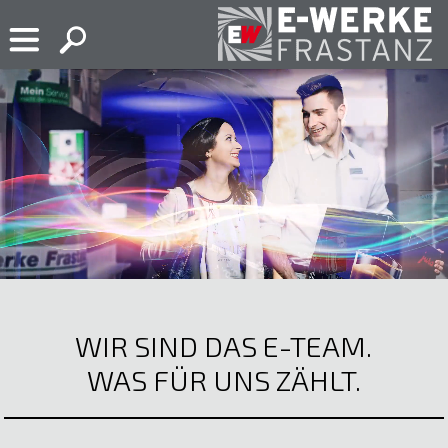
Skip
to
content
E-
Ihr
Werke
Elektropartner
Frastanz
in
Frastanz
WIR SIND DAS E-TEAM.
WAS FÜR UNS ZÄHLT.