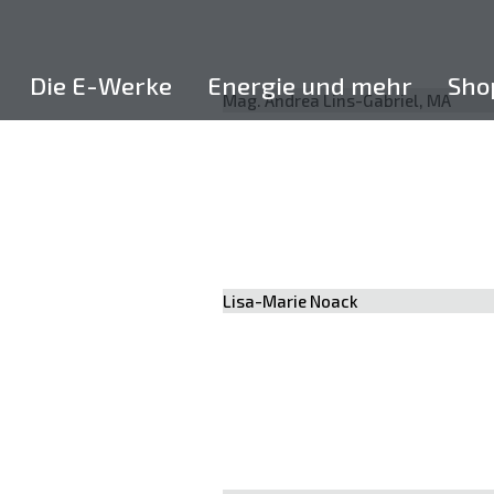
Skip
to
content
Die E-Werke
Energie und mehr
Sho
Mag. Andrea Lins-Gabriel, MA
Lisa-Marie Noack